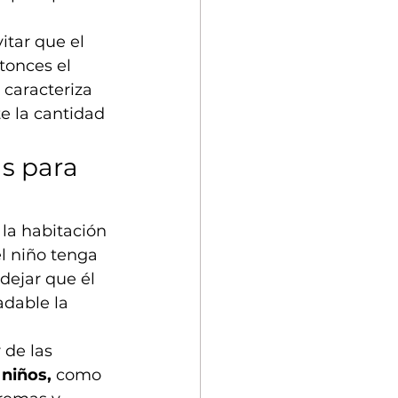
itar que el 
tonces el 
 caracteriza 
te la cantidad 
s para 
la habitación 
el niño tenga 
 dejar que él 
adable la 
 de las 
 niños,
 como 