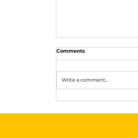
Comments
Write a comment...
Armonía Tecnológica:
Transforma tu Casa con
Persianas Inteligentes