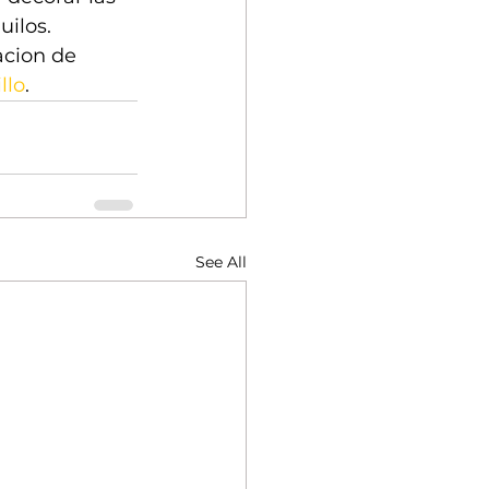
ilos. 
acion de 
llo
.
See All