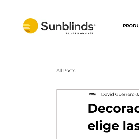
PRODU
All Posts
David Guerrero
J
Decorac
elige l