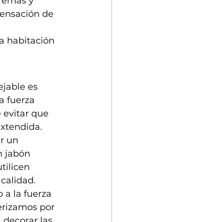
cremas y 
sensación de 
a habitación 
ejable es 
a fuerza 
 evitar que 
xtendida. 
r un 
 jabón 
tilicen 
 calidad.
a la fuerza 
erizamos por 
a decorar las 