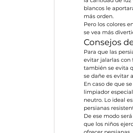
la cantidad de luz
blancos le aportar
más orden.
Pero los colores 
se vea más diverti
Consejos de
Para que las persi
evitar jalarlas con
también se evita q
se dañe es evitar 
En caso de que se 
limpiador especia
neutro. Lo ideal e
persianas resisten
De ese modo será m
que los niños ejer
ofrecer persianas, 