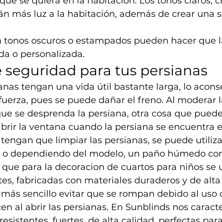
 que se quiera en la habitación. Los tonos claros, 
án más luz a la habitación, además de crear una 
en tonos oscuros o estampados pueden hacer que l
da o personalizada. 
 seguridad para tus persianas
anas tengan una vida útil bastante larga, lo acons
 fuerza, pues se puede dañar el freno. Al moderar l
ue se desprenda la persiana, otra cosa que puede
abrir la ventana cuando la persiana se encuentra e
tengan que limpiar las persianas, se puede utiliza
l o dependiendo del modelo, un paño húmedo con
s que para la decoracion de cuartos para niños se u
tes, fabricadas con materiales duraderos y de alta
ás sencillo evitar que se rompan debido al uso o 
cen al abrir las persianas. En Sunblinds nos caract
resistentes, fuertes, de alta calidad, perfectas par