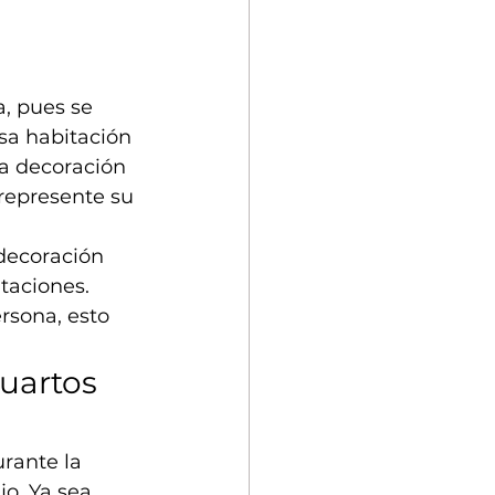
a, pues se 
sa habitación 
na decoración 
represente su 
decoración 
taciones. 
rsona, esto 
uartos 
rante la 
jo. Ya sea 