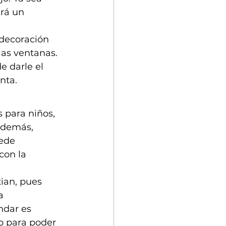
rá un 
decoración 
as ventanas. 
e darle el 
nta.
 para niños, 
Además, 
ede 
con la 
ian, pues 
a 
ndar es 
o para poder 