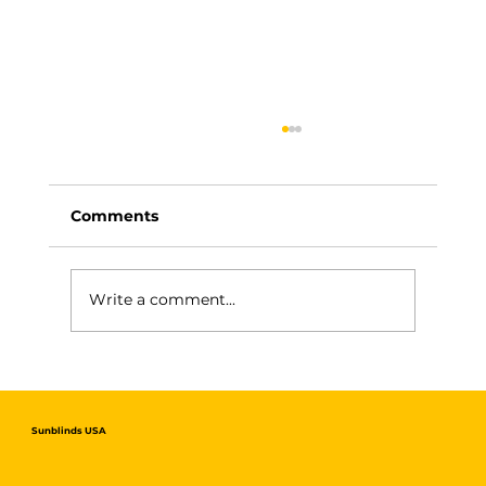
Comments
Write a comment...
Toldos Automáticos: Elegancia y
Funcionalidad en un Solo Click
Sunblinds USA