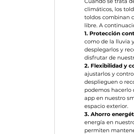
Cuando se trata de
climáticos, los to
toldos combinan co
libre. A continuac
1. Protección cont
como de la lluvia 
desplegarlos y re
disfrutar de nuestr
2. Flexibilidad y
ajustarlos y contr
desplieguen o re
podemos hacerlo 
app en nuestro sm
espacio exterior.
3. Ahorro energét
energía en nuestro
permiten mantener 