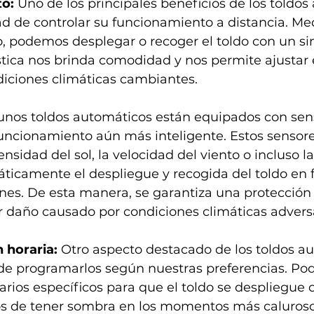
o:
 Uno de los principales beneficios de los toldos
dad de controlar su funcionamiento a distancia. Me
, podemos desplegar o recoger el toldo con un sim
stica nos brinda comodidad y nos permite ajustar e
diciones climáticas cambiantes.
unos toldos automáticos están equipados con sen
uncionamiento aún más inteligente. Estos sensor
ensidad del sol, la velocidad del viento o incluso la 
ticamente el despliegue y recogida del toldo en 
nes. De esta manera, se garantiza una protección
r daño causado por condiciones climáticas advers
 horaria:
 Otro aspecto destacado de los toldos a
d de programarlos según nuestras preferencias. P
arios específicos para que el toldo se despliegue o
 de tener sombra en los momentos más calurosos