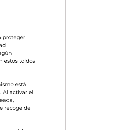
 proteger 
ad 
egún 
 estos toldos 
 
nismo está 
Al activar el 
eada, 
e recoge de 