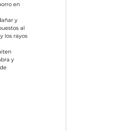
horro en 
dañar y 
uestos al 
 los rayos 
iten 
bra y 
de 