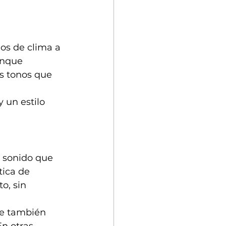
os de clima a 
unque 
s tonos que 
 un estilo 
 sonido que 
tica de 
o, sin 
ue también 
n otras 