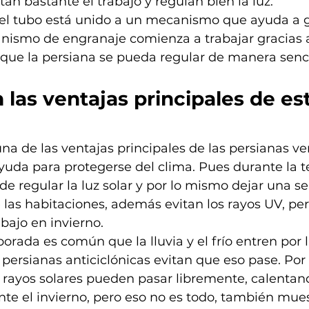
litan bastante el trabajo y regulan bien la luz.
el tubo está unido a un mecanismo que ayuda a gi
ismo de engranaje comienza a trabajar gracias al
que la persiana se pueda regular de manera sencil
 las ventajas principales de es
na de las ventajas principales de las persianas ver
yuda para protegerse del clima. Pues durante la 
de regular la luz solar y por lo mismo dejar una s
 las habitaciones, además evitan los rayos UV, pe
bajo en invierno.
rada es común que la lluvia y el frío entren por 
s persianas anticiclónicas evitan que eso pase. Po
os rayos solares pueden pasar libremente, calentand
nte el invierno, pero eso no es todo, también mue