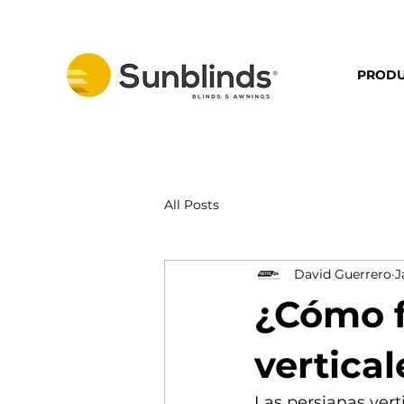
PRODU
All Posts
David Guerrero
J
¿Cómo f
vertical
Las persianas vert