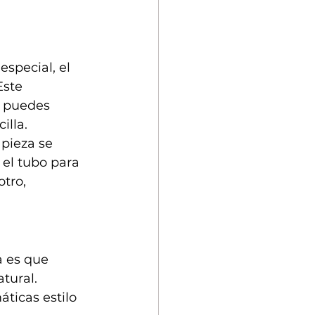
special, el 
Este 
e puedes 
lla. 
 pieza se 
el tubo para 
tro, 
 es que 
tural. 
ticas estilo 