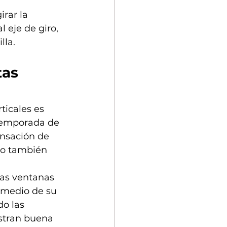
rar la 
 eje de giro, 
la. 
tas 
ticales es 
temporada de 
ensación de 
ro también 
las ventanas 
r medio de su 
o las 
stran buena 