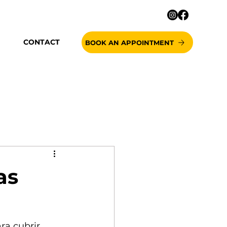
CONTACT
BOOK AN APPOINTMENT
as
ra cubrir 