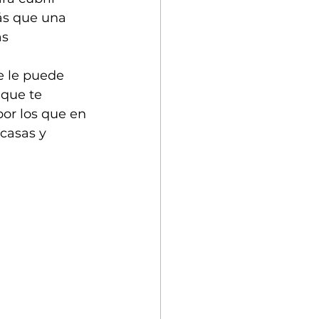
ás que una 
s 
e le puede 
 que te 
or los que en 
casas y 