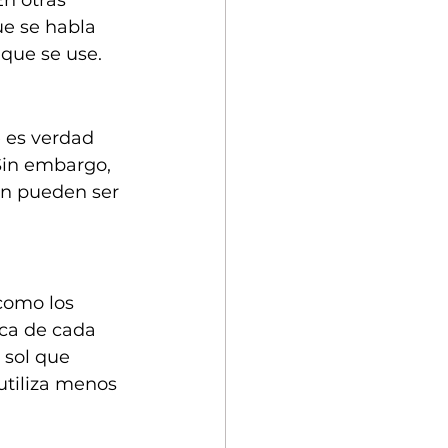
ue se habla 
que se use. 
 es verdad 
Sin embargo, 
én pueden ser 
 como los 
ica de cada 
 sol que 
utiliza menos 