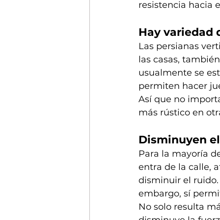
resistencia hacia e
Hay variedad 
Las persianas vert
las casas, tambié
usualmente se esti
permiten hacer jue
Así que no importa
más rústico en ot
Disminuyen el
Para la mayoría d
entra de la calle,
disminuir el ruido
embargo, sí permi
No solo resulta má
disminuye la fuerz