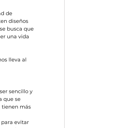
ad de 
ten diseños 
 se busca que 
er una vida 
s lleva al 
r sencillo y 
a que se 
d tienen más 
para evitar 