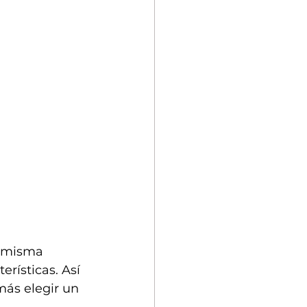
a misma 
rísticas. Así 
ás elegir un 